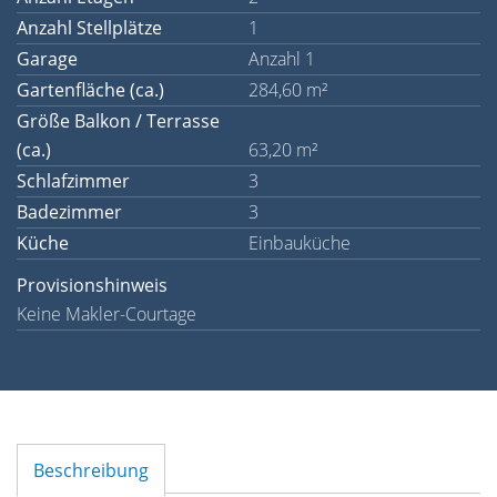
Anzahl Stellplätze
1
Garage
Anzahl 1
Gartenfläche (ca.)
284,60 m²
Größe Balkon / Terrasse
(ca.)
63,20 m²
Schlafzimmer
3
Badezimmer
3
Küche
Einbauküche
Provisionshinweis
Keine Makler-Courtage
Beschreibung