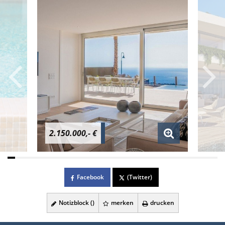
2.150.000,- €
Facebook
(Twitter)
Notizblock (
)
merken
drucken