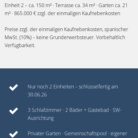
Einheit 2 – ca. 150 m² · Terrasse ca. 34 m² · Garten ca. 21
m² · 865.000 € zzgl. der einmaligen Kaufnebenkosten
Preise zzgl. der einmaligen Kaufnebenkosten, spanischer
MwSt. (10%) – keine Grunderwerbsteuer. Vorbehaltlich
Verfügbarkeit.
Nur noch 2 Einheiten – schlüsselfertig am
30.06.26
3 Schlafzimmer · 2 Bäder + Gästebad · SW-
Ausrichtung
Privater Garten · Gemeinschaftspool · eigener