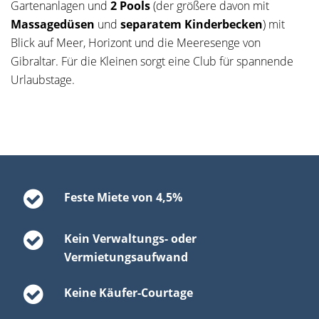
Gartenanlagen und
2 Pools
(der größere davon mit
Massagedüsen
und
separatem Kinderbecken
) mit
Blick auf Meer, Horizont und die Meeresenge von
Gibraltar. Für die Kleinen sorgt eine Club für spannende
Urlaubstage.
Feste Miete von 4,5%
Kein Verwaltungs- oder
Vermietungsaufwand
Keine Käufer-Courtage