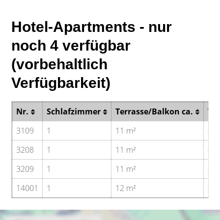
Hotel-Apartments - nur
noch 4 verfügbar
(vorbehaltlich
Verfügbarkeit)
Nr.
Schlafzimmer
Terrasse/Balkon ca.
Wo
3109
1
11 m²
41 
3208
1
11 m²
41 
3209
1
11 m²
41 
14001
1
12 m²
44 