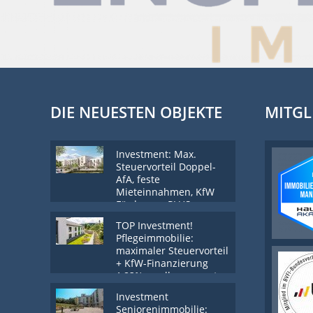
DIE NEUESTEN OBJEKTE
MITGL
Investment: Max.
Steuervorteil Doppel-
AfA, feste
Mieteinnahmen, KfW
Förderung PLUS
Tilgungszuschuss
TOP Investment!
Pflegeimmobilie:
maximaler Steuervorteil
+ KfW-Finanzierung
1,83% + vollgemanagt
Investment
Seniorenimmobilie: