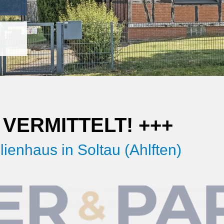
VERMITTELT! +++
lienhaus in Soltau (Ahlften)