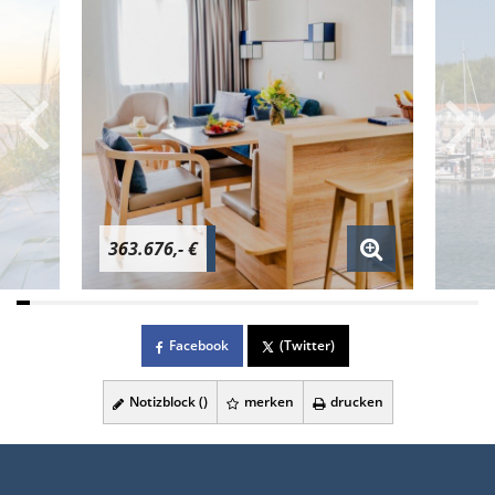
363.676,- €
Facebook
(Twitter)
Notizblock (
)
merken
drucken