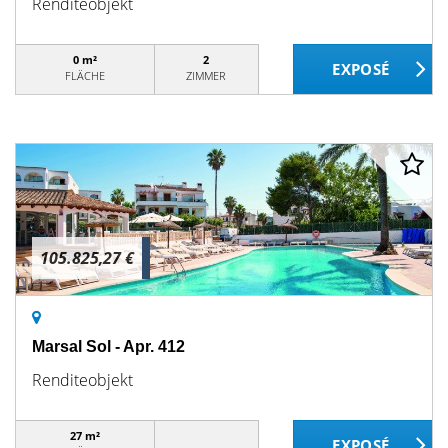
Renditeobjekt
0 m²
2
FLÄCHE
ZIMMER
105.825,27 €
Marsal Sol - Apr. 412
Renditeobjekt
27 m²