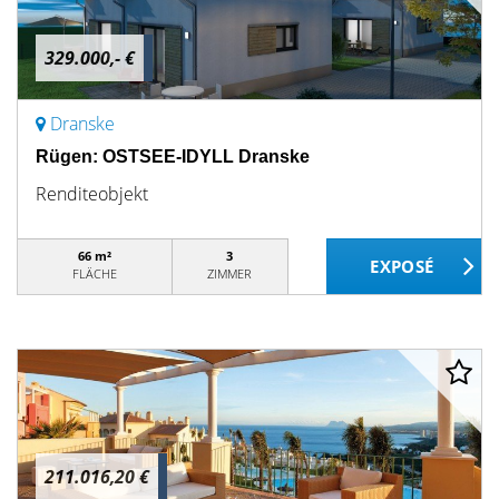
329.000,- €
Dranske
Rügen: OSTSEE-IDYLL Dranske
Renditeobjekt
66 m²
3
FLÄCHE
ZIMMER
211.016,20 €