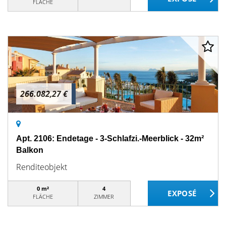
FLÄCHE
266.082,27 €
Apt. 2106: Endetage - 3-Schlafzi.-Meerblick - 32m²
Balkon
Renditeobjekt
0 m²
4
FLÄCHE
ZIMMER