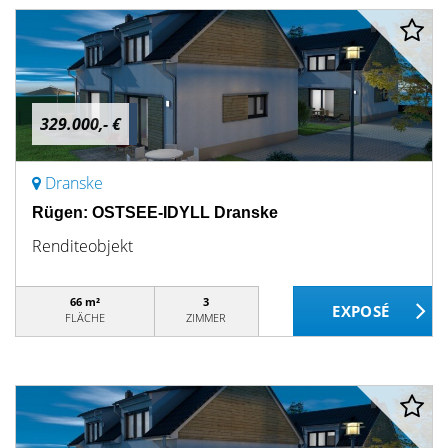
329.000,- €
Dranske
Rügen: OSTSEE-IDYLL Dranske
Renditeobjekt
66 m²
3
FLÄCHE
ZIMMER