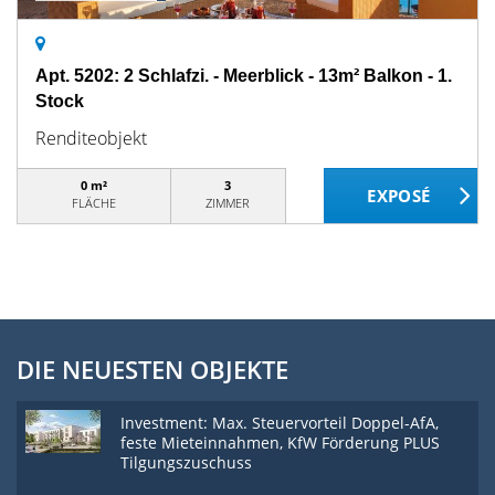
Apt. 5202: 2 Schlafzi. - Meerblick - 13m² Balkon - 1.
Stock
Renditeobjekt
0 m²
3
FLÄCHE
ZIMMER
DIE NEUESTEN OBJEKTE
Investment: Max. Steuervorteil Doppel-AfA,
feste Mieteinnahmen, KfW Förderung PLUS
Tilgungszuschuss