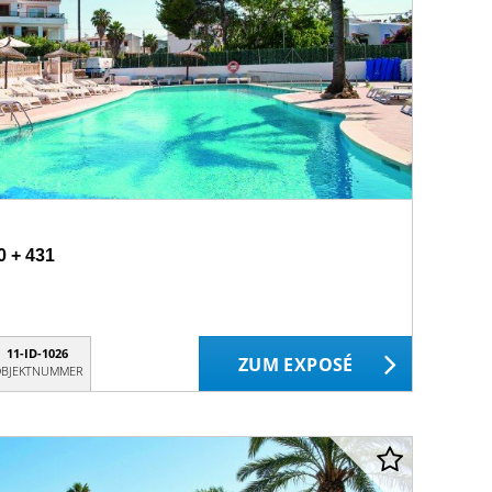
0 + 431
11-ID-1026
ZUM EXPOSÉ
BJEKTNUMMER