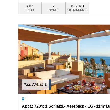
0 m²
2
11-ID-1011
FLÄCHE
ZIMMER
OBJEKTNUMMER
153.774,85 €
Appt.: 7204: 1 Schlafzi.- Meerblick - EG - 11m² 