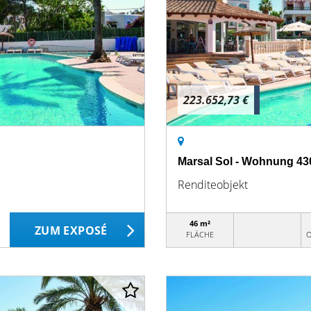
223.652,73 €
Marsal Sol - Wohnung 43
Renditeobjekt
46 m²
ZUM EXPOSÉ
FLÄCHE
O