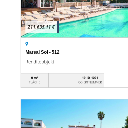
211.635,11 €
Marsal Sol - 512
Renditeobjekt
0 m²
19-ID-1021
FLÄCHE
OBJEKTNUMMER