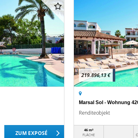
219.896,13 €
Marsal Sol - Wohnung 42
Renditeobjekt
46 m²
ZUM EXPOSÉ
FLÄCHE
O