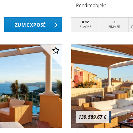
Renditeobjekt
0 m²
3
ZUM EXPOSÉ
FLÄCHE
ZIMMER
O
139.589,67 €