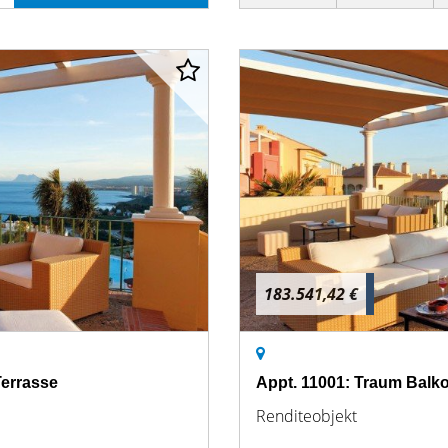
183.541,42 €
Terrasse
Appt. 11001: Traum Balkon
Renditeobjekt