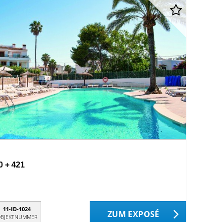
0 + 421
11-ID-1024
ZUM EXPOSÉ
BJEKTNUMMER