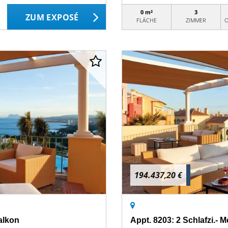
0 m²
3
ZUM EXPOSÉ
FLÄCHE
ZIMMER
O
194.437,20 €
Balkon
Appt. 8203: 2 Schlafzi.- M