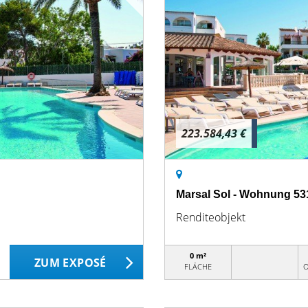
223.584,43 €
Marsal Sol - Wohnung 53
Renditeobjekt
0 m²
ZUM EXPOSÉ
FLÄCHE
O