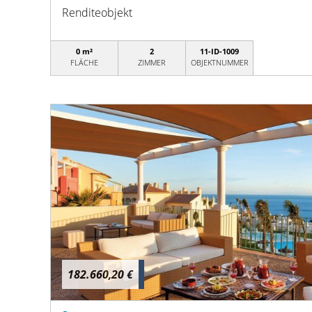
Renditeobjekt
0 m²
2
11-ID-1009
FLÄCHE
ZIMMER
OBJEKTNUMMER
182.660,20 €