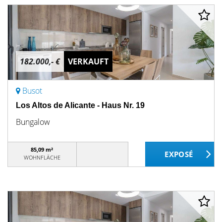
182.000,- €
VERKAUFT
Busot
Los Altos de Alicante - Haus Nr. 19
Bungalow
85,09 m²
WOHNFLÄCHE