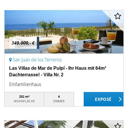
349.000,- €
San Juan de los Terreros
Las Villas de Mar de Pulpí - Ihr Haus mit 64m²
Dachterrasse! - Villa Nr. 2
Einfamilienhaus
252 m²
4
WOHNFLÄCHE
ZIMMER