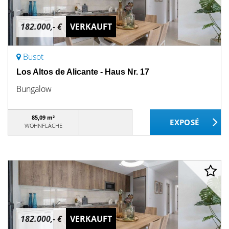
182.000,- €
VERKAUFT
Busot
Los Altos de Alicante - Haus Nr. 17
Bungalow
85,09 m²
WOHNFLÄCHE
182.000,- €
VERKAUFT