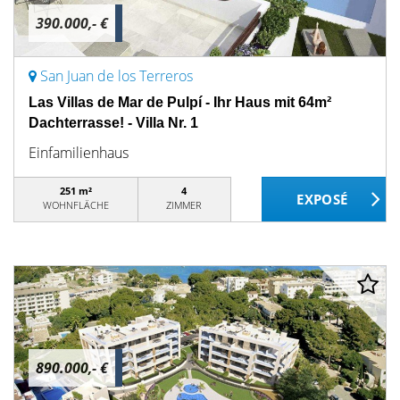
390.000,- €
San Juan de los Terreros
Las Villas de Mar de Pulpí - Ihr Haus mit 64m²
Dachterrasse! - Villa Nr. 1
Einfamilienhaus
251 m²
4
WOHNFLÄCHE
ZIMMER
890.000,- €