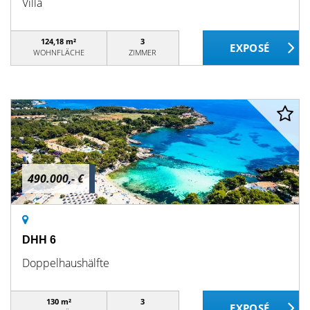
Villa
124,18 m²
3
WOHNFLÄCHE
ZIMMER
490.000,- €
DHH 6
Doppelhaushälfte
130 m²
3