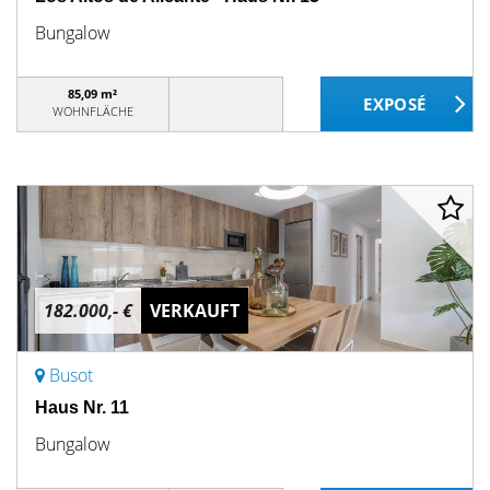
Bungalow
85,09 m²
WOHNFLÄCHE
182.000,- €
VERKAUFT
Busot
Haus Nr. 11
Bungalow