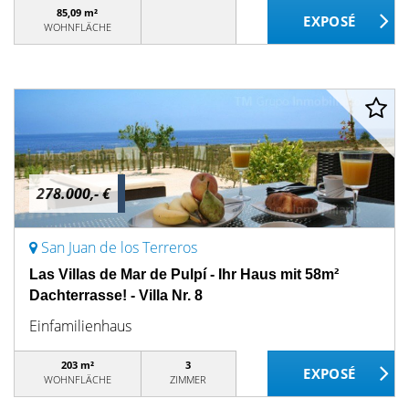
85,09 m²
WOHNFLÄCHE
278.000,- €
San Juan de los Terreros
Las Villas de Mar de Pulpí - Ihr Haus mit 58m²
Dachterrasse! - Villa Nr. 8
Einfamilienhaus
203 m²
3
WOHNFLÄCHE
ZIMMER