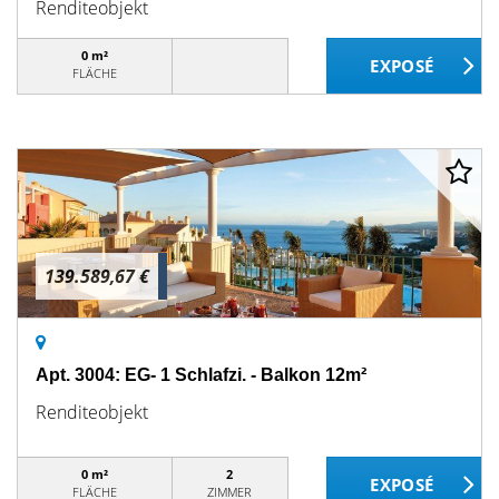
Renditeobjekt
0 m²
FLÄCHE
139.589,67 €
Apt. 3004: EG- 1 Schlafzi. - Balkon 12m²
Renditeobjekt
0 m²
2
FLÄCHE
ZIMMER