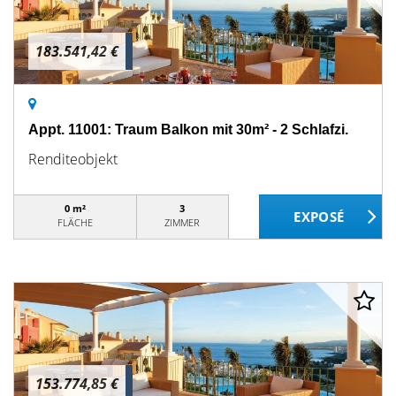
183.541,42 €
Appt. 11001: Traum Balkon mit 30m² - 2 Schlafzi.
Renditeobjekt
0 m²
3
FLÄCHE
ZIMMER
153.774,85 €