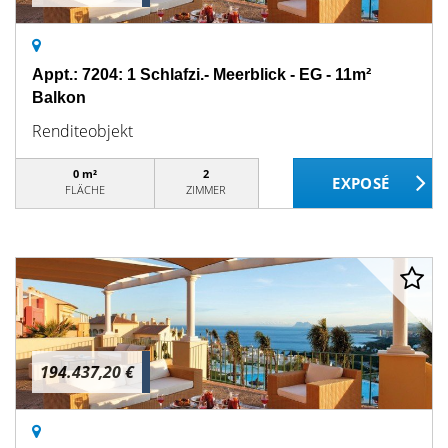
Appt.: 7204: 1 Schlafzi.- Meerblick - EG - 11m²
Balkon
Renditeobjekt
0 m²
2
FLÄCHE
ZIMMER
194.437,20 €