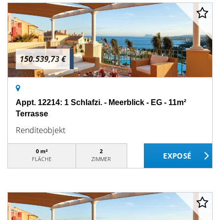
150.539,73 €
Appt. 12214: 1 Schlafzi. - Meerblick - EG - 11m²
Terrasse
Renditeobjekt
0 m²
2
FLÄCHE
ZIMMER