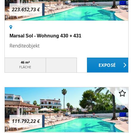
223.652,73 €
Marsal Sol - Wohnung 430 + 431
Renditeobjekt
46 m²
FLÄCHE
111.792,22 €