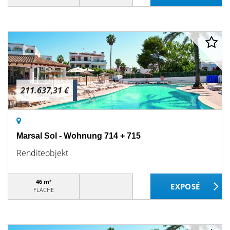
211.637,31 €
Marsal Sol - Wohnung 714 + 715
Renditeobjekt
46 m²
FLÄCHE