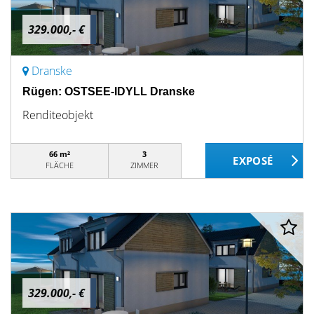
329.000,- €
Dranske
Rügen: OSTSEE-IDYLL Dranske
Renditeobjekt
66 m²
3
FLÄCHE
ZIMMER
329.000,- €