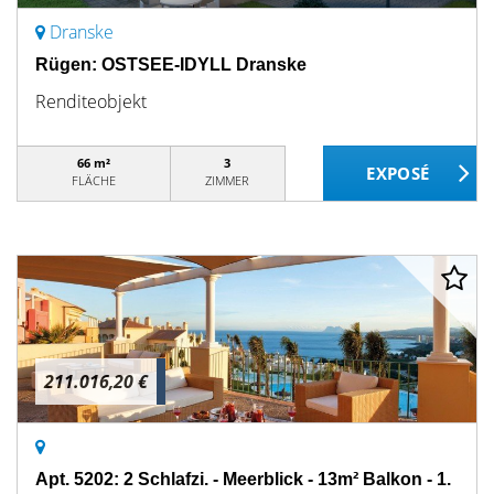
Dranske
Rügen: OSTSEE-IDYLL Dranske
Renditeobjekt
66 m²
3
FLÄCHE
ZIMMER
211.016,20 €
Apt. 5202: 2 Schlafzi. - Meerblick - 13m² Balkon - 1.