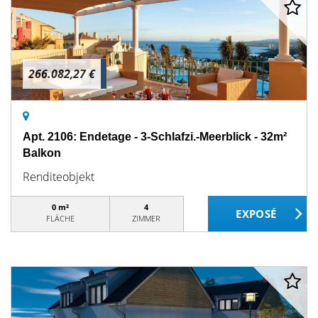
266.082,27 €
Apt. 2106: Endetage - 3-Schlafzi.-Meerblick - 32m²
Balkon
Renditeobjekt
0 m²
4
FLÄCHE
ZIMMER