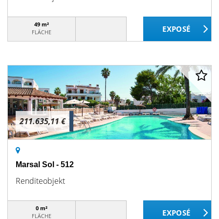
49 m²
FLÄCHE
211.635,11 €
Marsal Sol - 512
Renditeobjekt
0 m²
FLÄCHE