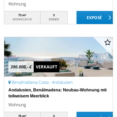
Wohnung
73 m²
3
WOHNFLÄCHE
ZIMMER
390.000,- €
VERKAUFT
Benalmádena Costa - Andalusien
Andalusien, Benálmadena: Neubau-Wohnung mit
teilweisem Meerblick
Wohnung
75 m²
3