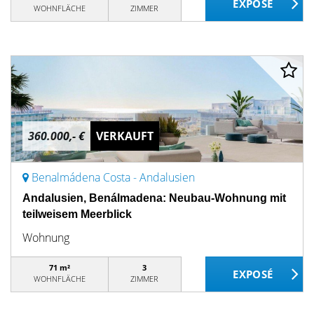
WOHNFLÄCHE
ZIMMER
360.000,- €
VERKAUFT
Benalmádena Costa - Andalusien
Andalusien, Benálmadena: Neubau-Wohnung mit
teilweisem Meerblick
Wohnung
71 m²
3
WOHNFLÄCHE
ZIMMER