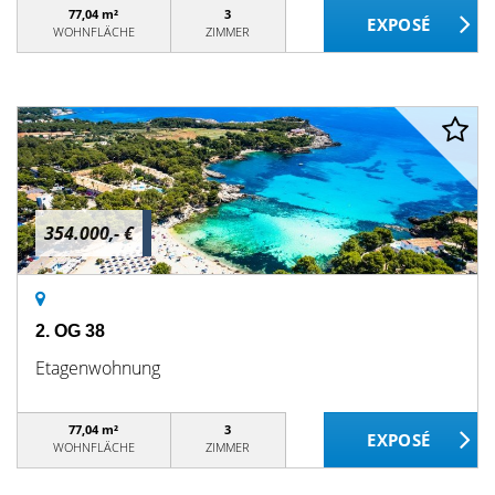
77,04 m²
3
WOHNFLÄCHE
ZIMMER
354.000,- €
2. OG 38
Etagenwohnung
77,04 m²
3
WOHNFLÄCHE
ZIMMER