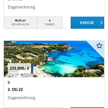
Etagenwohnung
99,23 m²
4
WOHNFLÄCHE
ZIMMER
335.000,- €
2. OG 22
Etagenwohnung