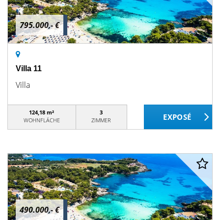
795.000,- €
Villa 11
Villa
124,18 m²
3
WOHNFLÄCHE
ZIMMER
490.000,- €