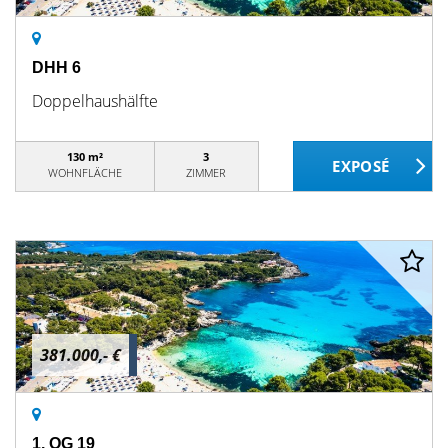
DHH 6
Doppelhaushälfte
130 m²
3
WOHNFLÄCHE
ZIMMER
381.000,- €
1. OG 19