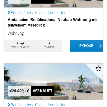
Benalmádena Costa - Andalusien
Andalusien, Benálmadena: Neubau-Wohnung mit
teilweisem Meerblick
Wohnung
71 m²
3
WOHNFLÄCHE
ZIMMER
420.000,- €
VERKAUFT
Benalmádena Costa - Andalusien