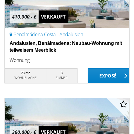
410.000,- €
VERKAUFT
Benalmádena Costa - Andalusien
Andalusien, Benálmadena: Neubau-Wohnung mit
teilweisem Meerblick
Wohnung
73 m²
3
WOHNFLÄCHE
ZIMMER
360.000,- €
VERKAUFT