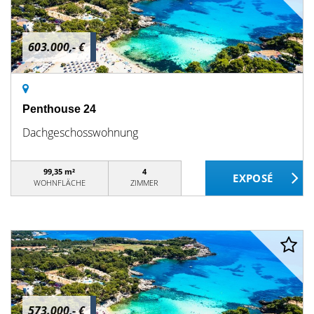
603.000,- €
Penthouse 24
Dachgeschosswohnung
99,35 m²
4
WOHNFLÄCHE
ZIMMER
573.000,- €