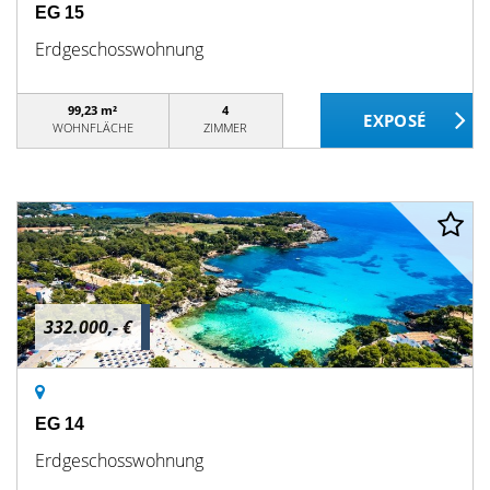
EG 15
Erdgeschosswohnung
99,23 m²
4
WOHNFLÄCHE
ZIMMER
332.000,- €
EG 14
Erdgeschosswohnung