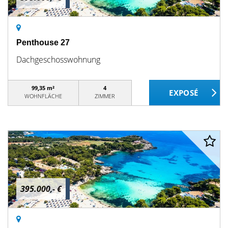
Penthouse 27
Dachgeschosswohnung
99,35 m²
4
WOHNFLÄCHE
ZIMMER
395.000,- €