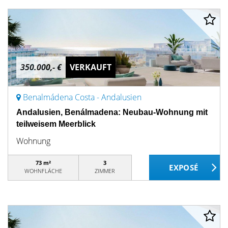
350.000,- €
VERKAUFT
Benalmádena Costa - Andalusien
Andalusien, Benálmadena: Neubau-Wohnung mit
teilweisem Meerblick
Wohnung
73 m²
3
WOHNFLÄCHE
ZIMMER