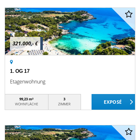
321.000,- €
1. OG 17
Etagenwohnung
99,23 m²
3
WOHNFLÄCHE
ZIMMER