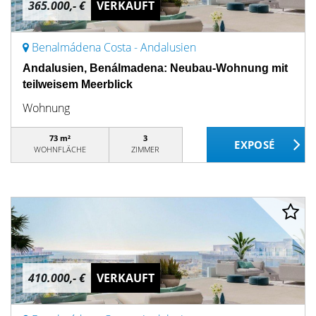
365.000,- €
VERKAUFT
Benalmádena Costa - Andalusien
Andalusien, Benálmadena: Neubau-Wohnung mit
teilweisem Meerblick
Wohnung
73 m²
3
WOHNFLÄCHE
ZIMMER
410.000,- €
VERKAUFT