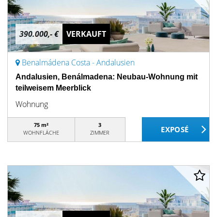
390.000,- €
VERKAUFT
Benalmádena Costa - Andalusien
Andalusien, Benálmadena: Neubau-Wohnung mit
teilweisem Meerblick
Wohnung
75 m²
3
WOHNFLÄCHE
ZIMMER