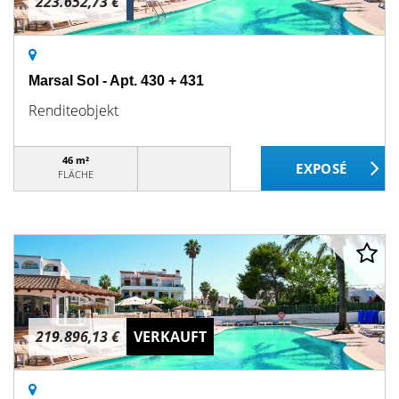
223.652,73 €
Marsal Sol - Apt. 430 + 431
Renditeobjekt
46 m²
FLÄCHE
219.896,13 €
VERKAUFT