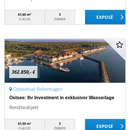
61,60 m²
3
FLÄCHE
ZIMMER
362.850,- €
Ostseebad Boltenhagen
Ostsee: Ihr Investment in exklusiver Wasserlage
Renditeobjekt
61,50 m²
3
FLÄCHE
ZIMMER