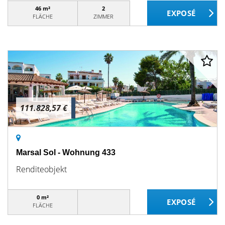
46 m²
2
FLÄCHE
ZIMMER
111.828,57 €
Marsal Sol - Wohnung 433
Renditeobjekt
0 m²
FLÄCHE