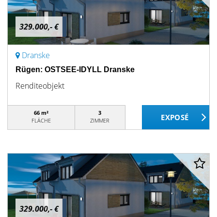
329.000,- €
Dranske
Rügen: OSTSEE-IDYLL Dranske
Renditeobjekt
66 m²
3
FLÄCHE
ZIMMER
329.000,- €