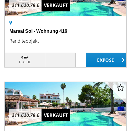
211.620,79 €
VERKAUFT
Marsal Sol - Wohnung 416
Renditeobjekt
0 m²
FLÄCHE
211.620,79 €
VERKAUFT