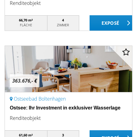
Renditeobjekt
66,70 m²
4
FLÄCHE
ZIMMER
363.676,- €
Ostseebad Boltenhagen
Ostsee: Ihr Investment in exklusiver Wasserlage
Renditeobjekt
61,60 m²
3