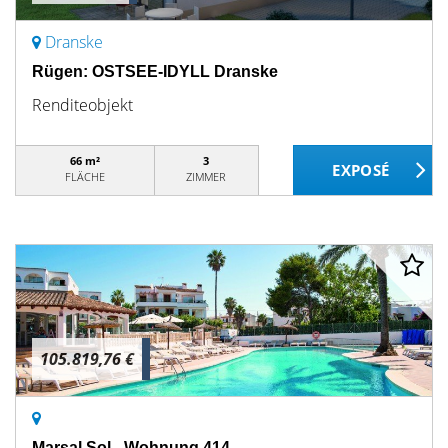
Dranske
Rügen: OSTSEE-IDYLL Dranske
Renditeobjekt
66 m²
3
FLÄCHE
ZIMMER
105.819,76 €
Marsal Sol - Wohnung 414