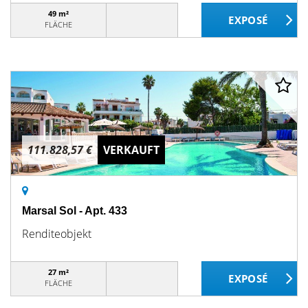
49 m²
FLÄCHE
111.828,57 €
VERKAUFT
Marsal Sol - Apt. 433
Renditeobjekt
27 m²
FLÄCHE