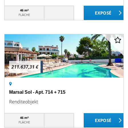
46 m²
FLÄCHE
211.637,31 €
Marsal Sol - Apt. 714 + 715
Renditeobjekt
46 m²
FLÄCHE