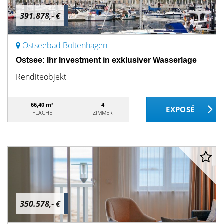
391.878,- €
Ostseebad Boltenhagen
Ostsee: Ihr Investment in exklusiver Wasserlage
Renditeobjekt
66,40 m²
4
FLÄCHE
ZIMMER
350.578,- €