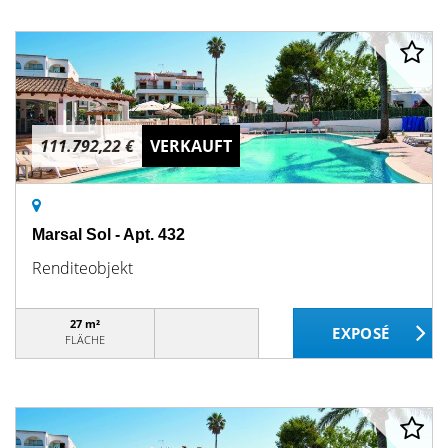
111.792,22 €
VERKAUFT
Marsal Sol - Apt. 432
Renditeobjekt
27 m²
FLÄCHE