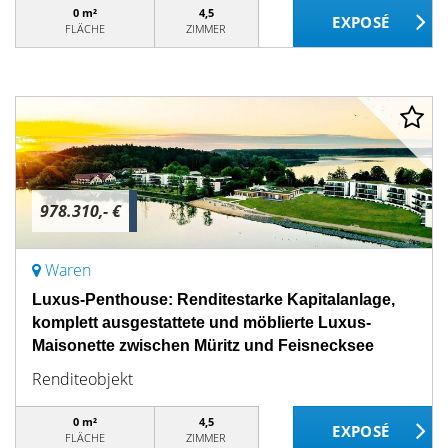
0 m²
4,5
FLÄCHE
ZIMMER
978.310,- €
Waren
Luxus-Penthouse: Renditestarke Kapitalanlage,
komplett ausgestattete und möblierte Luxus-
Maisonette zwischen Müritz und Feisnecksee
Renditeobjekt
0 m²
4,5
FLÄCHE
ZIMMER