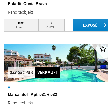
Estartit, Costa Brava
Renditeobjekt
0 m²
3
FLÄCHE
ZIMMER
223.584,43 €
VERKAUFT
Marsal Sol - Apt. 531 + 532
Renditeobjekt