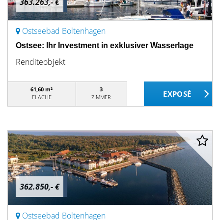
363.263,- €
Ostseebad Boltenhagen
Ostsee: Ihr Investment in exklusiver Wasserlage
Renditeobjekt
61,60 m²
3
FLÄCHE
ZIMMER
362.850,- €
Ostseebad Boltenhagen