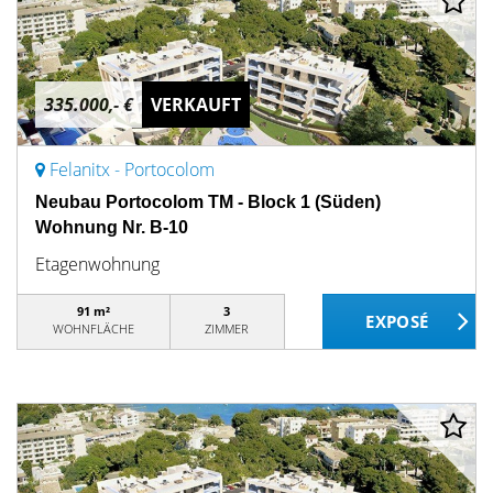
335.000,- €
VERKAUFT
Felanitx - Portocolom
Neubau Portocolom TM - Block 1 (Süden)
Wohnung Nr. B-10
Etagenwohnung
91 m²
3
WOHNFLÄCHE
ZIMMER