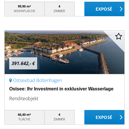
99,90 m²
4
WOHNFLÄCHE
ZIMMER
391.642,- €
Ostseebad Boltenhagen
Ostsee: Ihr Investment in exklusiver Wasserlage
Renditeobjekt
66,40 m²
4
FLÄCHE
ZIMMER