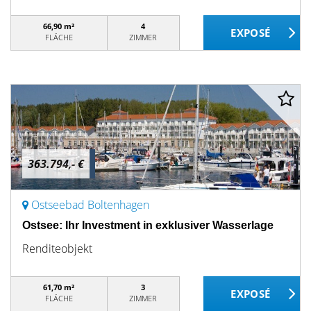
66,90 m²
4
FLÄCHE
ZIMMER
363.794,- €
Ostseebad Boltenhagen
Ostsee: Ihr Investment in exklusiver Wasserlage
Renditeobjekt
61,70 m²
3
FLÄCHE
ZIMMER