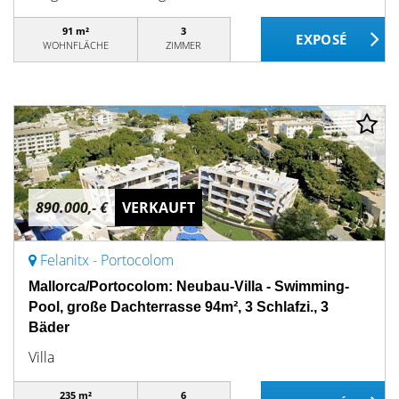
91 m²
3
WOHNFLÄCHE
ZIMMER
890.000,- €
VERKAUFT
Felanitx - Portocolom
Mallorca/Portocolom: Neubau-Villa - Swimming-
Pool, große Dachterrasse 94m², 3 Schlafzi., 3
Bäder
Villa
235 m²
6