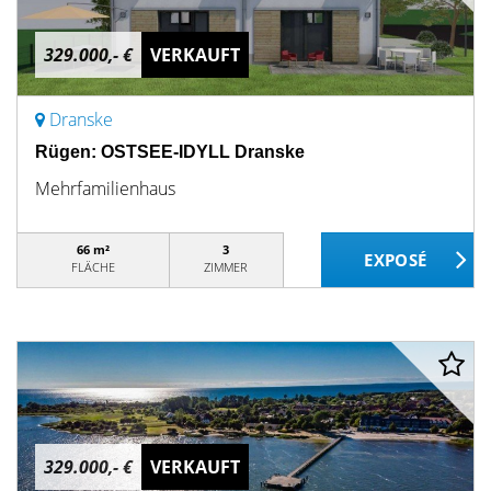
329.000,- €
VERKAUFT
Dranske
Rügen: OSTSEE-IDYLL Dranske
Mehrfamilienhaus
66 m²
3
FLÄCHE
ZIMMER
329.000,- €
VERKAUFT