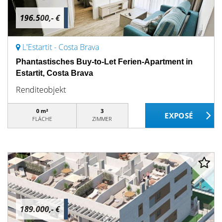
196.500,- €
L'Estartit - Costa Brava
Phantastisches Buy-to-Let Ferien-Apartment in
Estartit, Costa Brava
Renditeobjekt
0 m²
3
FLÄCHE
ZIMMER
189.000,- €