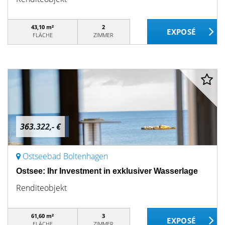
43,10 m²
2
FLÄCHE
ZIMMER
363.322,- €
Ostseebad Boltenhagen
Ostsee: Ihr Investment in exklusiver Wasserlage
Renditeobjekt
61,60 m²
3
FLÄCHE
ZIMMER