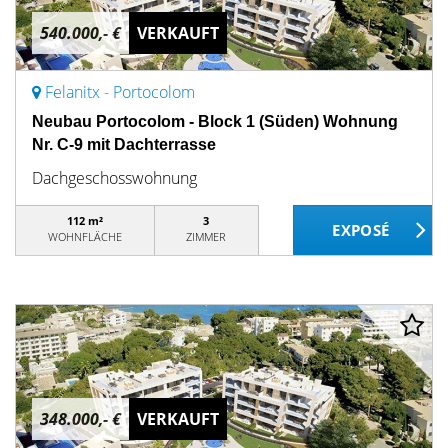
540.000,- €
VERKAUFT
Felanitx - Portocolom
Neubau Portocolom - Block 1 (Süden) Wohnung
Nr. C-9 mit Dachterrasse
Dachgeschosswohnung
112 m²
3
WOHNFLÄCHE
ZIMMER
348.000,- €
VERKAUFT