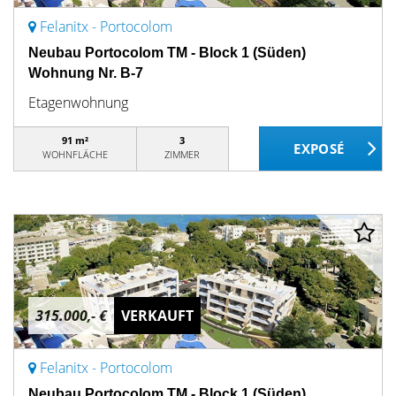
Felanitx - Portocolom
Neubau Portocolom TM - Block 1 (Süden)
Wohnung Nr. B-7
Etagenwohnung
91 m²
3
WOHNFLÄCHE
ZIMMER
315.000,- €
VERKAUFT
Felanitx - Portocolom
Neubau Portocolom TM - Block 1 (Süden)