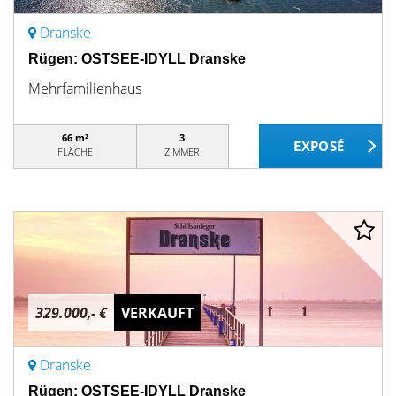
Dranske
Rügen: OSTSEE-IDYLL Dranske
Mehrfamilienhaus
66 m²
3
FLÄCHE
ZIMMER
329.000,- €
VERKAUFT
Dranske
Rügen: OSTSEE-IDYLL Dranske