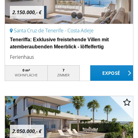
2.150.000,- €
Santa Cruz de Tenerife - Costa Adeje
Teneriffa: Exklusive freistehende Villen mit
atemberaubenden Meerblick - löffelfertig
Ferienhaus
0 m²
7
WOHNFLÄCHE
ZIMMER
2.050.000,- €