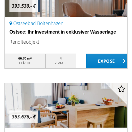
393.530,- €
Ostseebad Boltenhagen
Ostsee: Ihr Investment in exklusiver Wasserlage
Renditeobjekt
66,70 m²
4
FLÄCHE
ZIMMER
363.676,- €