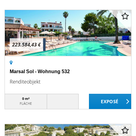
223.584,43 €
Marsal Sol - Wohnung 532
Renditeobjekt
0 m²
FLÄCHE