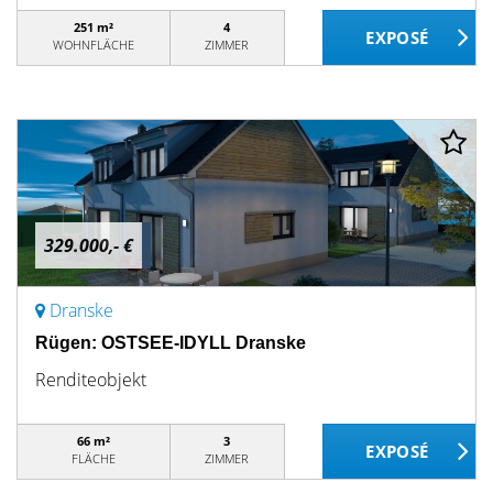
251 m²
4
WOHNFLÄCHE
ZIMMER
329.000,- €
Dranske
Rügen: OSTSEE-IDYLL Dranske
Renditeobjekt
66 m²
3
FLÄCHE
ZIMMER