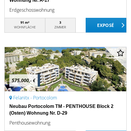
Wohnung Nr. A-17
Erdgeschosswohnung
91 m²
3
WOHNFLÄCHE
ZIMMER
575.000,- €
Felanitx - Portocolom
Neubau Portocolom TM - PENTHOUSE Block 2
(Osten) Wohnung Nr. D-29
Penthousewohnung