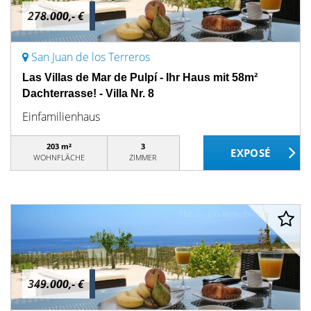
278.000,- €
San Juan de los Terreros
Las Villas de Mar de Pulpí - Ihr Haus mit 58m²
Dachterrasse! - Villa Nr. 8
Einfamilienhaus
203 m²
3
WOHNFLÄCHE
ZIMMER
349.000,- €