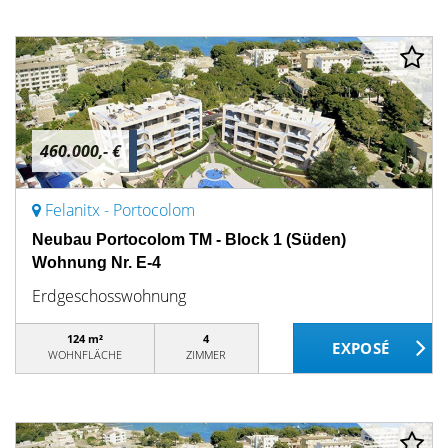
460.000,- €
Felanitx - Portocolom
Neubau Portocolom TM - Block 1 (Süden)
Wohnung Nr. E-4
Erdgeschosswohnung
124 m²
4
WOHNFLÄCHE
ZIMMER