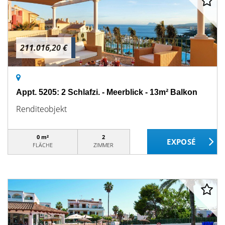
211.016,20 €
Appt. 5205: 2 Schlafzi. - Meerblick - 13m² Balkon
Renditeobjekt
0 m²
2
FLÄCHE
ZIMMER