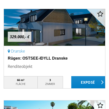
329.000,- €
Dranske
Rügen: OSTSEE-IDYLL Dranske
Renditeobjekt
66 m²
3
FLÄCHE
ZIMMER