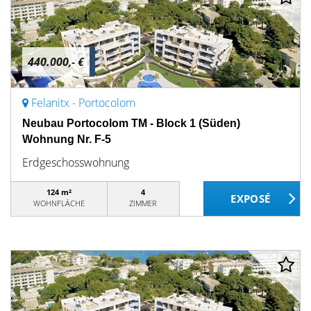
440.000,- €
Felanitx - Portocolom
Neubau Portocolom TM - Block 1 (Süden)
Wohnung Nr. F-5
Erdgeschosswohnung
124 m²
4
WOHNFLÄCHE
ZIMMER