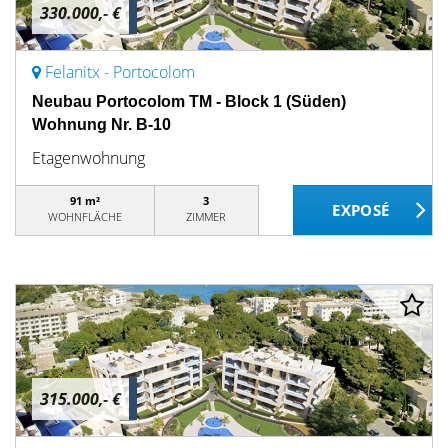
330.000,- €
Felanitx - Portocolom
Neubau Portocolom TM - Block 1 (Süden)
Wohnung Nr. B-10
Etagenwohnung
91 m²
3
WOHNFLÄCHE
ZIMMER
315.000,- €