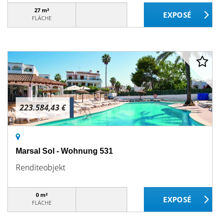
27 m²
FLÄCHE
223.584,43 €
Marsal Sol - Wohnung 531
Renditeobjekt
0 m²
FLÄCHE