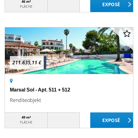
46 m²
FLÄCHE
211.635,11 €
Marsal Sol - Apt. 511 + 512
Renditeobjekt
49 m²
FLÄCHE