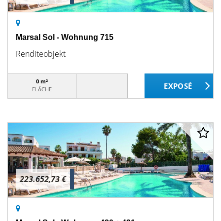
Marsal Sol - Wohnung 715
Renditeobjekt
0 m²
FLÄCHE
223.652,73 €