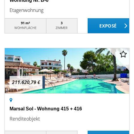
Wohnung Nr. B-6
Etagenwohnung
91 m²
3
WOHNFLÄCHE
ZIMMER
211.620,79 €
Marsal Sol - Wohnung 415 + 416
Renditeobjekt