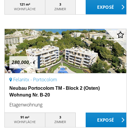
121 m²
3
WOHNFLÄCHE
ZIMMER
280.000,- €
Felanitx - Portocolom
Neubau Portocolom TM - Block 2 (Osten)
Wohnung Nr. B-20
Etagenwohnung
91 m²
3
WOHNFLÄCHE
ZIMMER