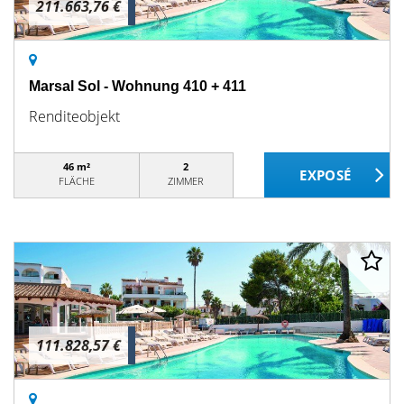
211.663,76 €
Marsal Sol - Wohnung 410 + 411
Renditeobjekt
46 m²
2
FLÄCHE
ZIMMER
111.828,57 €