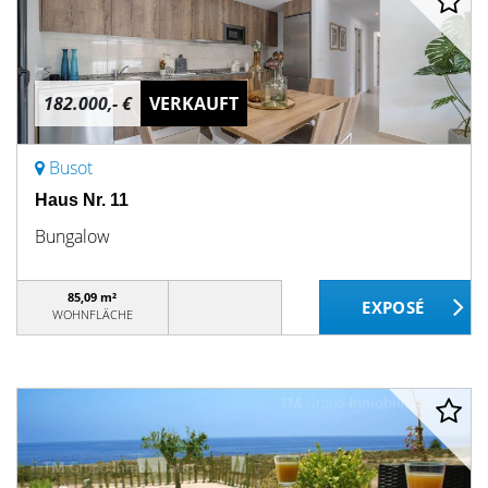
182.000,- €
VERKAUFT
Busot
Haus Nr. 11
Bungalow
85,09 m²
WOHNFLÄCHE