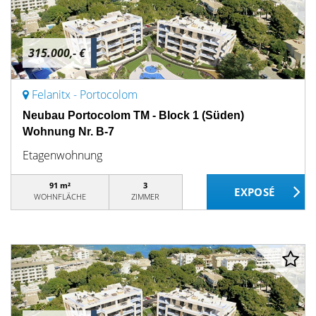
315.000,- €
Felanitx - Portocolom
Neubau Portocolom TM - Block 1 (Süden)
Wohnung Nr. B-7
Etagenwohnung
91 m²
3
WOHNFLÄCHE
ZIMMER