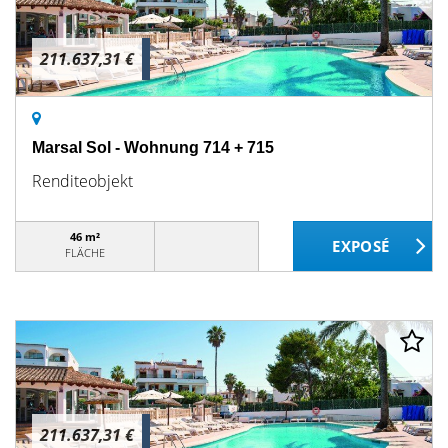
211.637,31 €
Marsal Sol - Wohnung 714 + 715
Renditeobjekt
46 m²
FLÄCHE
211.637,31 €