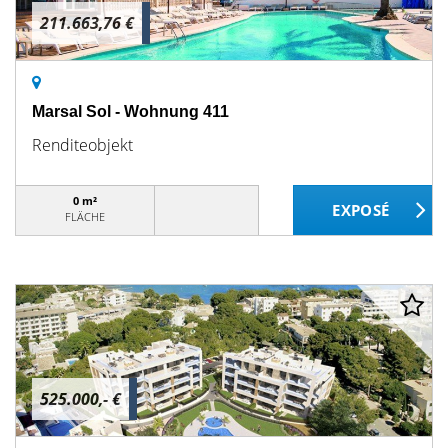
211.663,76 €
Marsal Sol - Wohnung 411
Renditeobjekt
0 m²
FLÄCHE
525.000,- €