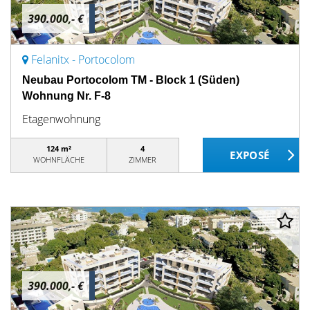
390.000,- €
Felanitx - Portocolom
Neubau Portocolom TM - Block 1 (Süden)
Wohnung Nr. F-8
Etagenwohnung
124 m²
4
WOHNFLÄCHE
ZIMMER
390.000,- €