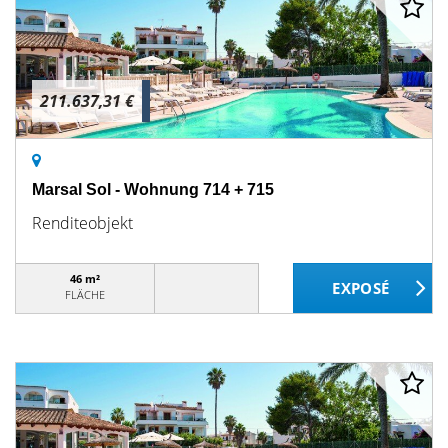
211.637,31 €
Marsal Sol - Wohnung 714 + 715
Renditeobjekt
46 m²
FLÄCHE