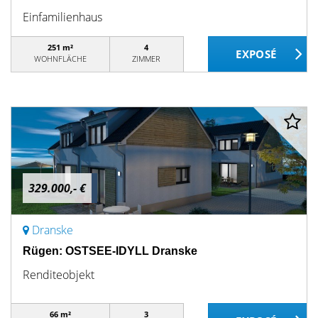
Einfamilienhaus
251 m²
4
WOHNFLÄCHE
ZIMMER
329.000,- €
Dranske
Rügen: OSTSEE-IDYLL Dranske
Renditeobjekt
66 m²
3