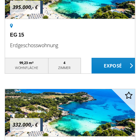
395.000,- €
EG 15
Erdgeschosswohnung
99,23 m²
4
WOHNFLÄCHE
ZIMMER
332.000,- €