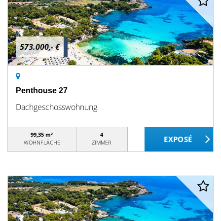
573.000,- €
Penthouse 27
Dachgeschosswohnung
99,35 m²
4
WOHNFLÄCHE
ZIMMER