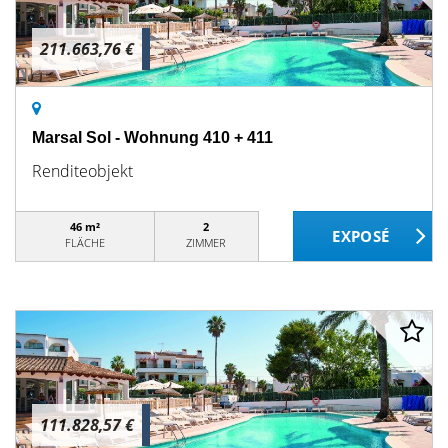
211.663,76 €
Marsal Sol - Wohnung 410 + 411
Renditeobjekt
46 m²
2
FLÄCHE
ZIMMER
111.828,57 €