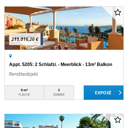
211.016,20 €
Appt. 5205: 2 Schlafzi. - Meerblick - 13m² Balkon
Renditeobjekt
0 m²
2
FLÄCHE
ZIMMER