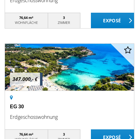
Erdgeschosswohnung
76,64 m²
3
WOHNFLÄCHE
ZIMMER
347.000,- €
EG 30
Erdgeschosswohnung
76,64 m²
3