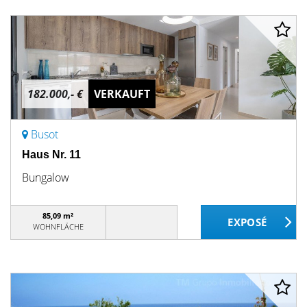
182.000,- €
VERKAUFT
Busot
Haus Nr. 11
Bungalow
85,09 m²
WOHNFLÄCHE