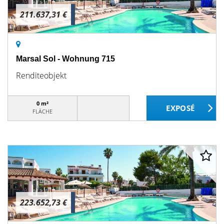
211.637,31 €
Marsal Sol - Wohnung 715
Renditeobjekt
0 m²
FLÄCHE
223.652,73 €