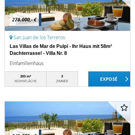
278.000,- €
San Juan de los Terreros
Las Villas de Mar de Pulpí - Ihr Haus mit 58m²
Dachterrasse! - Villa Nr. 8
Einfamilienhaus
203 m²
3
WOHNFLÄCHE
ZIMMER