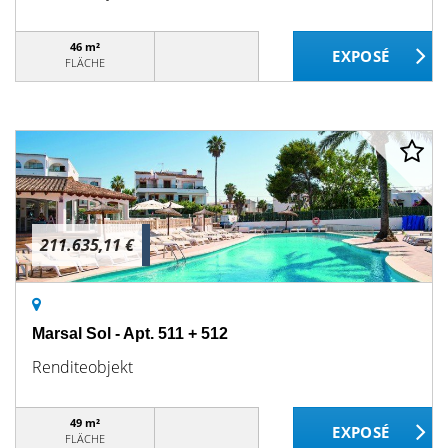
46 m²
FLÄCHE
211.635,11 €
Marsal Sol - Apt. 511 + 512
Renditeobjekt
49 m²
FLÄCHE