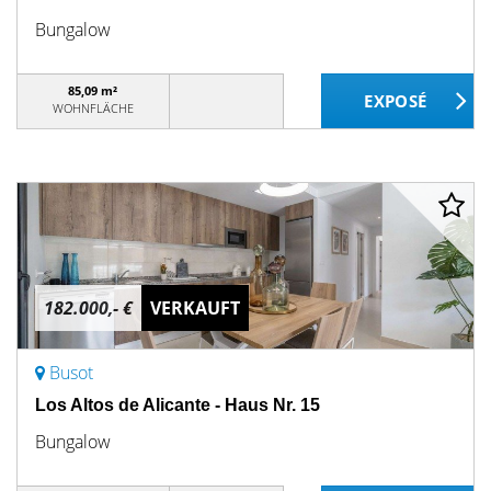
Bungalow
85,09 m²
WOHNFLÄCHE
182.000,- €
VERKAUFT
Busot
Los Altos de Alicante - Haus Nr. 15
Bungalow