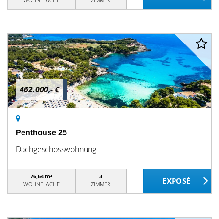
WOHNFLÄCHE
ZIMMER
462.000,- €
Penthouse 25
Dachgeschosswohnung
76,64 m²
3
WOHNFLÄCHE
ZIMMER