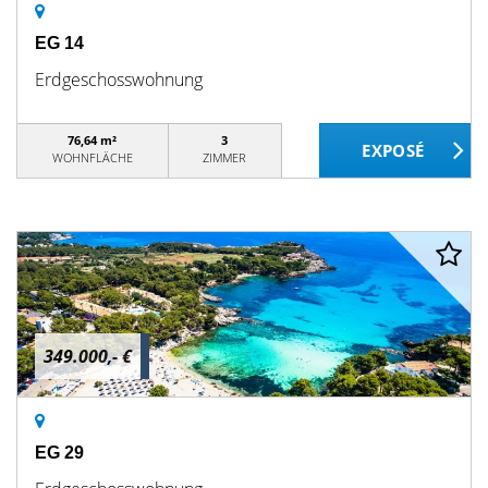
EG 14
Erdgeschosswohnung
76,64 m²
3
WOHNFLÄCHE
ZIMMER
349.000,- €
EG 29