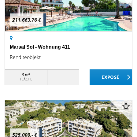
211.663,76 €
Marsal Sol - Wohnung 411
Renditeobjekt
0 m²
FLÄCHE
525.000,- €