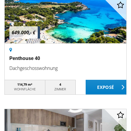
649.000,- €
Penthouse 40
Dachgeschosswohnung
114,79 m²
4
WOHNFLÄCHE
ZIMMER