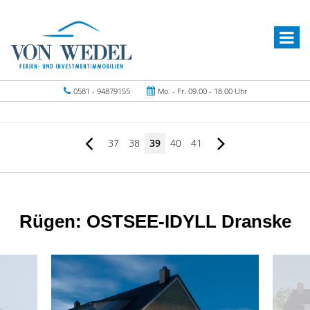
0581 - 94879155
Mo. - Fr. 09.00 - 18.00 Uhr
37
38
39
40
41
Rügen: OSTSEE-IDYLL Dranske