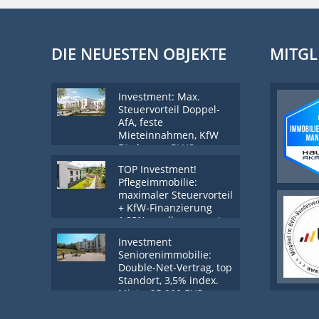
DIE NEUESTEN OBJEKTE
MITGL
Investment: Max.
Steuervorteil Doppel-
AfA, feste
Mieteinnahmen, KfW
Förderung PLUS
Tilgungszuschuss
TOP Investment!
Pflegeimmobilie:
maximaler Steuervorteil
+ KfW-Finanzierung
1,83% + vollgemanagt
Investment
Seniorenimmobilie:
Double-Net-Vertrag, top
Standort, 3,5% index.
Miete, 25.000 EUR
Zuschuss