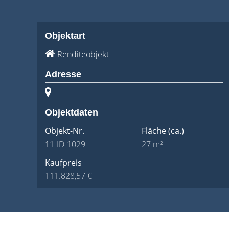
Objektart
Renditeobjekt
Adresse
Objektdaten
Objekt-Nr.
Fläche
(ca.)
11-ID-1029
27 m²
Kaufpreis
111.828,57 €