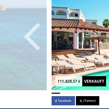
111.828,57 €
VERKAUFT
Facebook
(Twitter)