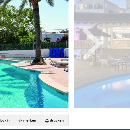
ock (
)
merken
drucken