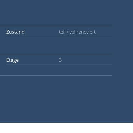
Zustand
teil / vollrenoviert
Etage
3