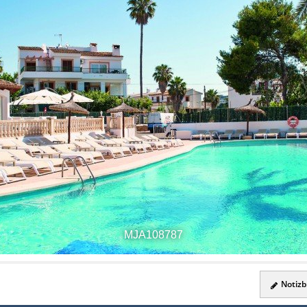
MJA108787
Notizbl