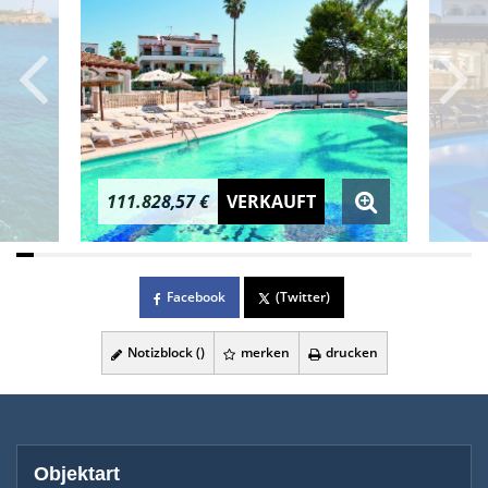
111.828,57 €
VERKAUFT
Facebook
(Twitter)
Notizblock (
)
merken
drucken
Objektart